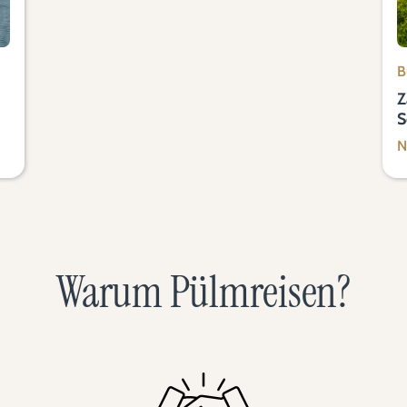
B
Z
S
N
Warum Pülmreisen?