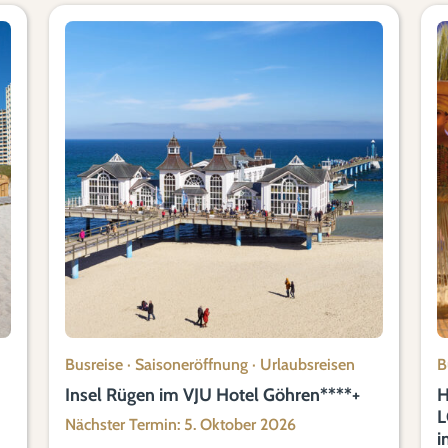
Busreise
·
Saisoneröffnung
·
Urlaubsreisen
B
Insel Rügen im VJU Hotel Göhren****+
H
L
Nächster Termin: 5. Oktober 2026
i