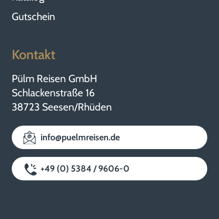
t
Gutschein
r
Kontakt
ä
Pülm Reisen GmbH
Schlackenstraße 16
g
38723 Seesen/Rhüden
info@puelmreisen.de
e
+49 (0) 5384 / 9606-0