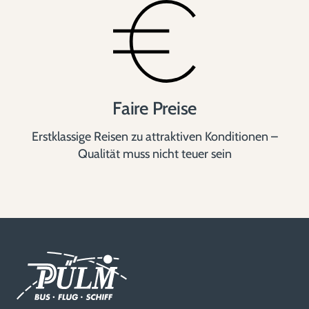
i
e
Faire Preise
r
Erstklassige Reisen zu attraktiven Konditionen –
Qualität muss nicht teuer sein
u
n
g