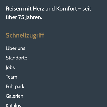
d
Reisen mit Herz und Komfort – seit
über 75 Jahren.
e
Schnellzugriff
r
Über uns
B
Standorte
Jobs
e
Team
Fuhrpark
i
Galerien
Katalog