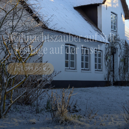
Dezember 2026
Weihnachtszauber auf Sylt
– Festtage auf der Insel
ab
1.099,00
€