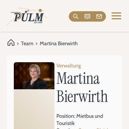
›
Team
›
Martina Bierwirth
Verwaltung
Martina
Bierwirth
Position: Mietbus und
Touristik