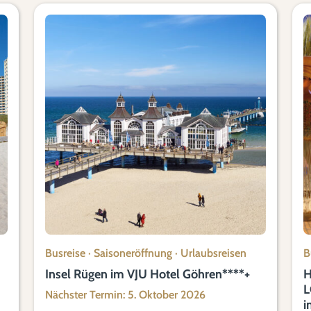
Busreise
·
Saisoneröffnung
·
Urlaubsreisen
B
Insel Rügen im VJU Hotel Göhren****+
H
L
Nächster Termin: 5. Oktober 2026
i