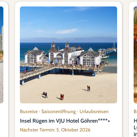
Busreise
·
Saisoneröffnung
·
Urlaubsreisen
B
Insel Rügen im VJU Hotel Göhren****+
H
L
Nächster Termin: 5. Oktober 2026
i