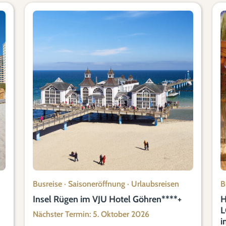
Busreise
·
Saisoneröffnung
·
Urlaubsreisen
B
Insel Rügen im VJU Hotel Göhren****+
H
L
Nächster Termin: 5. Oktober 2026
i