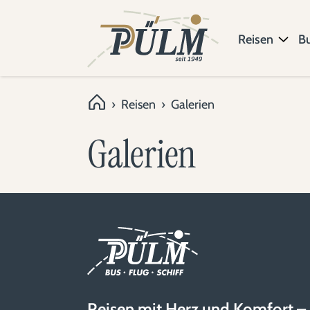
Reisen
B
›
Reisen
›
Galerien
Galerien
Reisen mit Herz und Komfort –