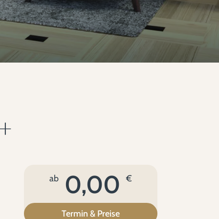
*+
0,00
ab
€
Termin & Preise