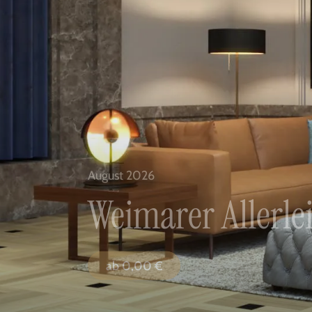
August 2026
Weimarer Allerl
ab
0,00
€