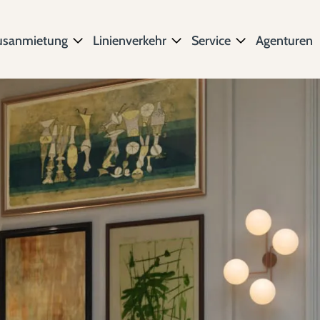
usanmietung
Linienverkehr
Service
Agenturen