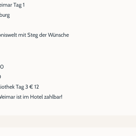
eimar Tag 1
nburg
ebniswelt mit Steg der Wünsche
60
0
iothek Tag 3 € 12
eimar ist im Hotel zahlbar!