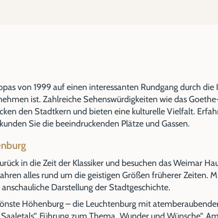
opas von 1999 auf einen interessanten Rundgang durch die I
zunehmen ist. Zahlreiche Sehenswürdigkeiten wie das Goet
en den Stadtkern und bieten eine kulturelle Vielfalt. Erfa
kunden Sie die beeindruckenden Plätze und Gassen.
enburg
urück in die Zeit der Klassiker und besuchen das Weimar Ha
ahren alles rund um die geistigen Größen früherer Zeiten. Mi
 anschauliche Darstellung der Stadtgeschichte.
hönste Höhenburg – die Leuchtenburg mit atemberaubend
es Saaletals“. Führung zum Thema „Wunder und Wünsche“. A