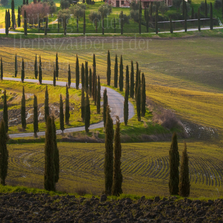
Frühlings- oder
Herbstzauber in der
Toskana
ab
1.349,00
€