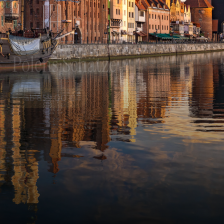
August 2026
Polens Schätze
ab
859,00
€