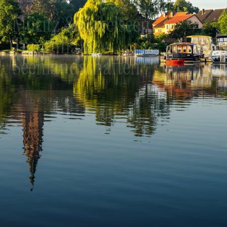
Müritz & Havelseen -
Traumhafte
Seenlandschaften
ab
639,00
€