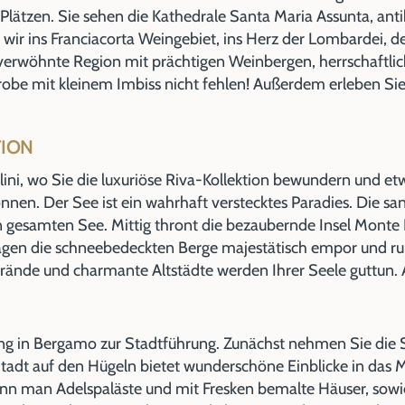
lätzen. Sie sehen die Kathedrale Santa Maria Assunta, ant
 wir ins Franciacorta Weingebiet, ins Herz der Lombardei, d
verwöhnte Region mit prächtigen Weinbergen, herrschaftli
probe mit kleinem Imbiss nicht fehlen! Außerdem erleben Si
TION
lini, wo Sie die luxuriöse Riva-Kollektion bewundern und e
en. Der See ist ein wahrhaft verstecktes Paradies. Die sa
gesamten See. Mittig thront die bezaubernde Insel Monte I
ragen die schneebedeckten Berge majestätisch empor und ru
 Strände und charmante Altstädte werden Ihrer Seele guttun
tung in Bergamo zur Stadtführung. Zunächst nehmen Sie die 
Stadt auf den Hügeln bietet wunderschöne Einblicke in das M
 kann man Adelspaläste und mit Fresken bemalte Häuser, so