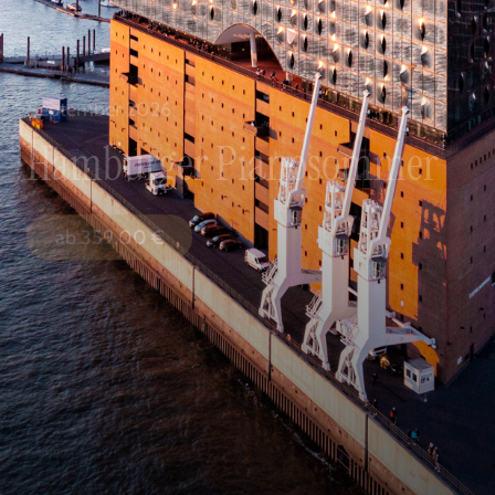
September 2026
Hamburger Pianosommer
ab
359,00
€