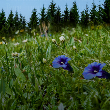
Berg- und Seenrausch -
Einzigartige Gipfel- und
Bergbahnerlebnisse
ab
2.699,00
€